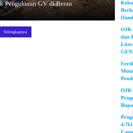
Keba
ek Pengukuran GV di Berau
Berh
Damk
OJK 
Selengkapnya
dan 
Lite
GEN
Ferd
Mutu
Pend
OJK 
Prog
Bupa
Prog
4.76
Capa