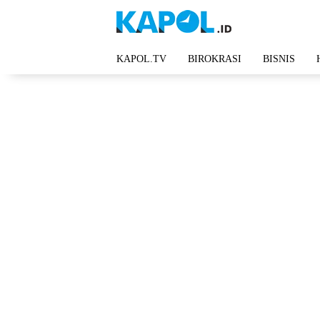
Langsung
ke
konten
KAPOL.TV
BIROKRASI
BISNIS