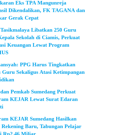
karan Eks TPA Mangunreja
asil Dikendalikan, FK TAGANA dan
ar Gerak Cepat
Tasikmalaya Libatkan 250 Guru
Kepala Sekolah di Ciamis, Perkuat
rasi Keuangan Lewat Program
IUS
iansyah: PPG Harus Tingkatkan
 Guru Sekaligus Atasi Ketimpangan
idikan
dan Pemkab Sumedang Perkuat
ram KEJAR Lewat Surat Edaran
ti
ram KEJAR Sumedang Hasilkan
1 Rekening Baru, Tabungan Pelajar
i Rp2,46 Miliar