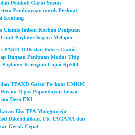
dan Pemkab Garut Susun
istem Pembiayaan untuk Perkuat
ni Kentang
es Ciamis Imbau Korban Penipuan
 Limit Paylater Segera Melapor
as PASTI OJK dan Polres Ciamis
ap Dugaan Penipuan Modus Titip
t Paylater, Kerugian Capai Rp500
dan TPAKD Garut Perkuat UMKM
 Wisata Tepas Papandayan Lewat
ram Desa EKI
karan Eks TPA Mangunreja
asil Dikendalikan, FK TAGANA dan
ar Gerak Cepat