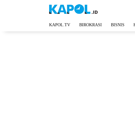
Langsung
ke
konten
KAPOL.TV
BIROKRASI
BISNIS