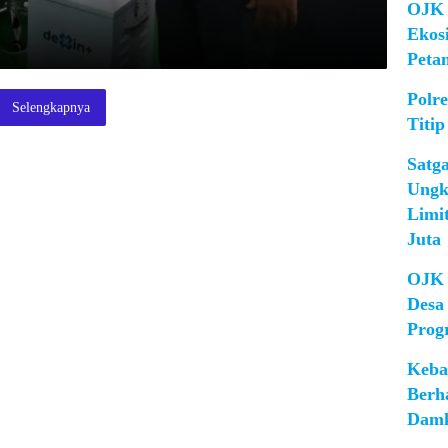
OJK 
Ekos
Peta
Polr
Selengkapnya
Titip
Satg
Ungk
Limi
Juta
OJK 
Desa
Prog
Keba
Berh
Damk