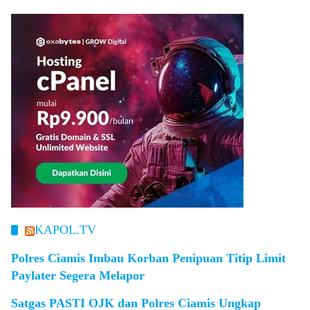
KAPOL.TV
Polres Ciamis Imbau Korban Penipuan Titip Limit
Paylater Segera Melapor
Satgas PASTI OJK dan Polres Ciamis Ungkap