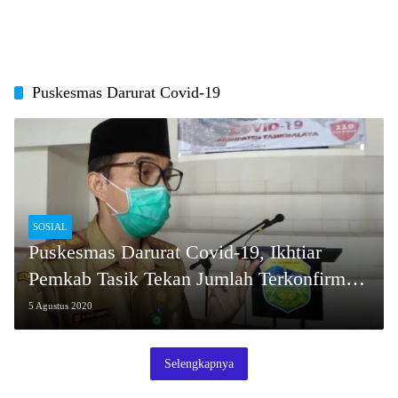
Puskesmas Darurat Covid-19
SOSIAL
Puskesmas Darurat Covid-19, Ikhtiar
Pemkab Tasik Tekan Jumlah Terkonfirmasi
Positif
5 Agustus 2020
Selengkapnya