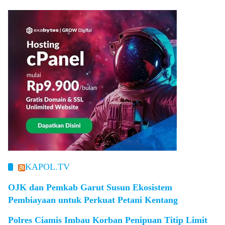
KAPOL.TV
OJK dan Pemkab Garut Susun Ekosistem
Pembiayaan untuk Perkuat Petani Kentang
Polres Ciamis Imbau Korban Penipuan Titip Limit