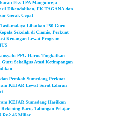
karan Eks TPA Mangunreja
asil Dikendalikan, FK TAGANA dan
ar Gerak Cepat
Tasikmalaya Libatkan 250 Guru
Kepala Sekolah di Ciamis, Perkuat
rasi Keuangan Lewat Program
IUS
iansyah: PPG Harus Tingkatkan
 Guru Sekaligus Atasi Ketimpangan
idikan
dan Pemkab Sumedang Perkuat
ram KEJAR Lewat Surat Edaran
ti
ram KEJAR Sumedang Hasilkan
1 Rekening Baru, Tabungan Pelajar
i Rp2,46 Miliar