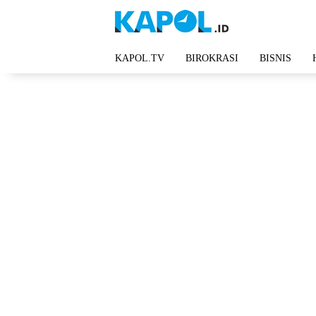
Langsung
ke
konten
KAPOL.TV
BIROKRASI
BISNIS