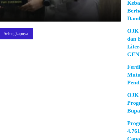
Keba
Berh
Damk
OJK 
Selengkapnya
dan 
Lite
GEN
Ferd
Mutu
Pend
OJK 
Prog
Bupa
Prog
4.76
Capa