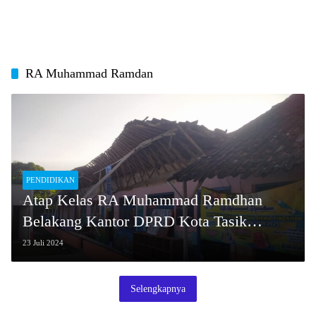
RA Muhammad Ramdan
PENDIDIKAN
Atap Kelas RA Muhammad Ramdhan
Belakang Kantor DPRD Kota Tasik
Ambruk
23 Juli 2024
Selengkapnya