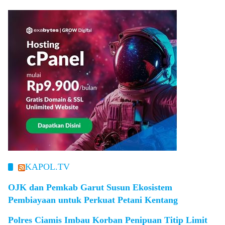
KAPOL.TV
OJK dan Pemkab Garut Susun Ekosistem
Pembiayaan untuk Perkuat Petani Kentang
Polres Ciamis Imbau Korban Penipuan Titip Limit