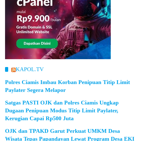
KAPOL.TV
Polres Ciamis Imbau Korban Penipuan Titip Limit
Paylater Segera Melapor
Satgas PASTI OJK dan Polres Ciamis Ungkap
Dugaan Penipuan Modus Titip Limit Paylater,
Kerugian Capai Rp500 Juta
OJK dan TPAKD Garut Perkuat UMKM Desa
Wisata Tepas Papandayan Lewat Program Desa EKI