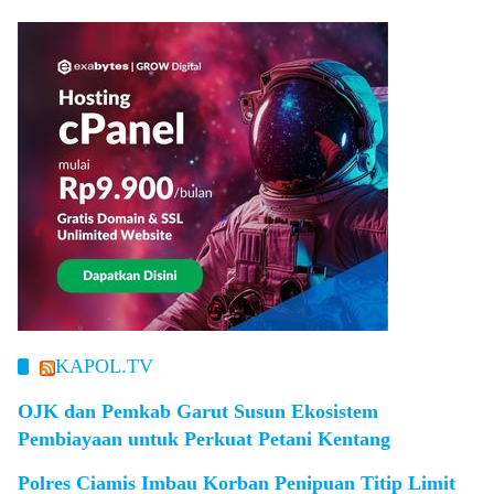
KAPOL.TV
OJK dan Pemkab Garut Susun Ekosistem
Pembiayaan untuk Perkuat Petani Kentang
Polres Ciamis Imbau Korban Penipuan Titip Limit