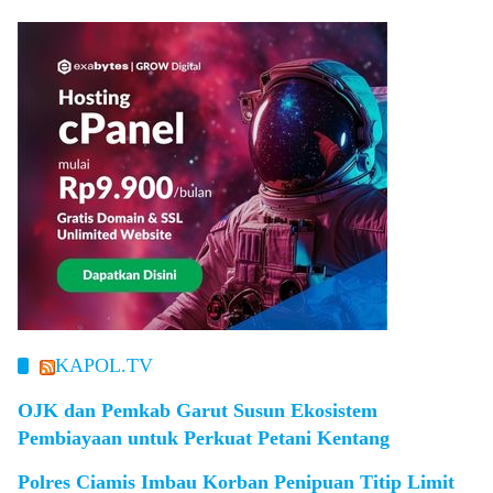
KAPOL.TV
OJK dan Pemkab Garut Susun Ekosistem
Pembiayaan untuk Perkuat Petani Kentang
Polres Ciamis Imbau Korban Penipuan Titip Limit