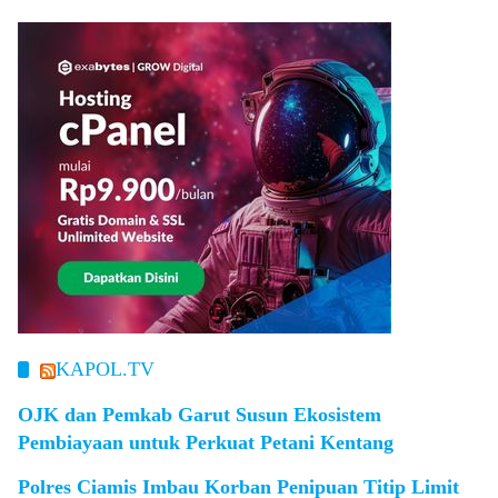
KAPOL.TV
OJK dan Pemkab Garut Susun Ekosistem
Pembiayaan untuk Perkuat Petani Kentang
Polres Ciamis Imbau Korban Penipuan Titip Limit