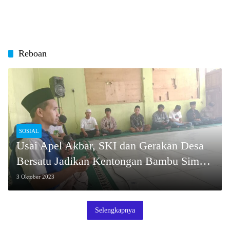
Reboan
SOSIAL
Usai Apel Akbar, SKI dan Gerakan Desa
Bersatu Jadikan Kentongan Bambu Simbol
Perubahan di Desa
3 Oktober 2023
Selengkapnya