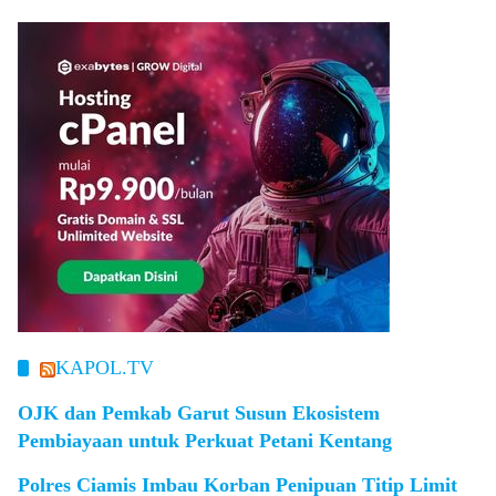
KAPOL.TV
OJK dan Pemkab Garut Susun Ekosistem
Pembiayaan untuk Perkuat Petani Kentang
Polres Ciamis Imbau Korban Penipuan Titip Limit