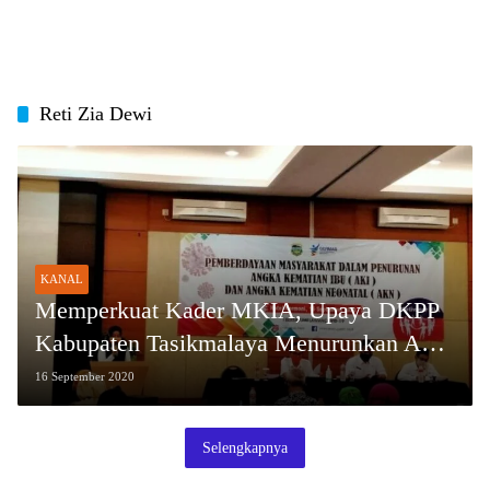
Reti Zia Dewi
KANAL
Memperkuat Kader MKIA, Upaya DKPP
Kabupaten Tasikmalaya Menurunkan AKI
dan AKN
16 September 2020
Selengkapnya