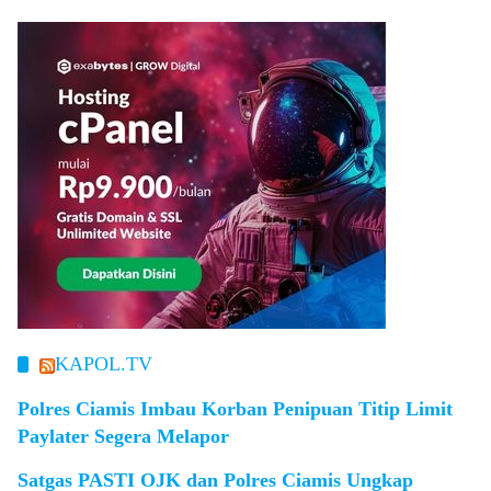
KAPOL.TV
Polres Ciamis Imbau Korban Penipuan Titip Limit
Paylater Segera Melapor
Satgas PASTI OJK dan Polres Ciamis Ungkap