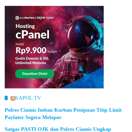
KAPOL.TV
Polres Ciamis Imbau Korban Penipuan Titip Limit
Paylater Segera Melapor
Satgas PASTI OJK dan Polres Ciamis Ungkap