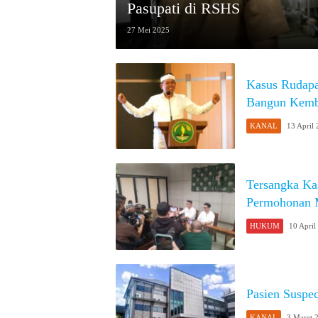
Pasupati di RSHS
27 Mei 2025
Kasus Rudapa
Bangun Kemba
KANAL
13 April
Tersangka Ka
Permohonan 
HUKUM
10 April
Pasien Suspe
KANAL
3 Maret 