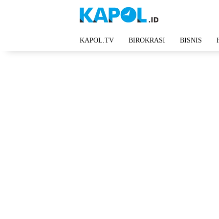
Langsung
ke
konten
KAPOL.TV
BIROKRASI
BISNIS