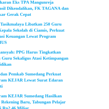
karan Eks TPA Mangunreja
asil Dikendalikan, FK TAGANA dan
ar Gerak Cepat
Tasikmalaya Libatkan 250 Guru
Kepala Sekolah di Ciamis, Perkuat
rasi Keuangan Lewat Program
IUS
iansyah: PPG Harus Tingkatkan
 Guru Sekaligus Atasi Ketimpangan
idikan
dan Pemkab Sumedang Perkuat
ram KEJAR Lewat Surat Edaran
ti
ram KEJAR Sumedang Hasilkan
1 Rekening Baru, Tabungan Pelajar
i Rp2,46 Miliar