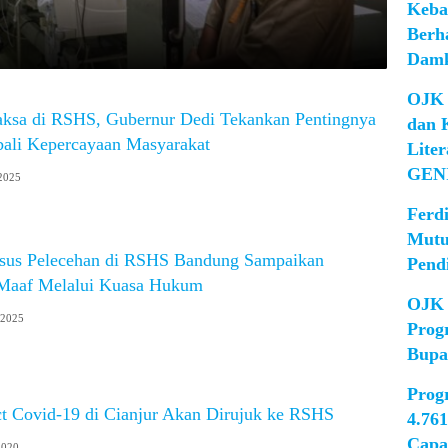
Keba
Berh
Damk
OJK 
ksa di RSHS, Gubernur Dedi Tekankan Pentingnya
dan 
li Kepercayaan Masyarakat
Lite
GEN
 2025
Ferd
Mutu
sus Pelecehan di RSHS Bandung Sampaikan
Pend
Maaf Melalui Kuasa Hukum
OJK 
 2025
Prog
Bupa
Prog
ct Covid-19 di Cianjur Akan Dirujuk ke RSHS
4.76
Capa
2020