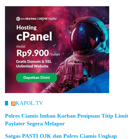
KAPOL.TV
Polres Ciamis Imbau Korban Penipuan Titip Limit
Paylater Segera Melapor
Satgas PASTI OJK dan Polres Ciamis Ungkap