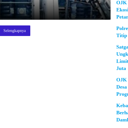
OJK 
Ekos
Peta
Polr
Selengkapnya
Titip
Satg
Ungk
Limi
Juta
OJK 
Desa
Prog
Keba
Berh
Damk