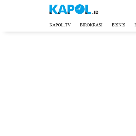
Langsung
ke
konten
KAPOL.TV
BIROKRASI
BISNIS