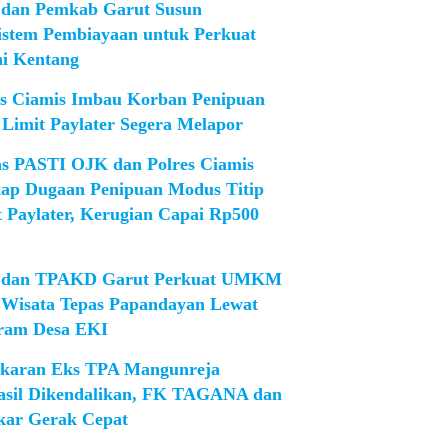
dan Pemkab Garut Susun
istem Pembiayaan untuk Perkuat
ni Kentang
es Ciamis Imbau Korban Penipuan
 Limit Paylater Segera Melapor
as PASTI OJK dan Polres Ciamis
ap Dugaan Penipuan Modus Titip
t Paylater, Kerugian Capai Rp500
dan TPAKD Garut Perkuat UMKM
 Wisata Tepas Papandayan Lewat
ram Desa EKI
karan Eks TPA Mangunreja
asil Dikendalikan, FK TAGANA dan
ar Gerak Cepat