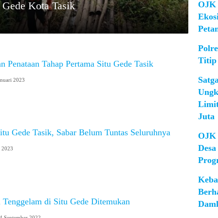
OJK 
 Gede Kota Tasik
Ekos
Peta
Polr
Titip
n Penataan Tahap Pertama Situ Gede Tasik
Satg
anuari 2023
Ungk
Limi
Juta
itu Gede Tasik, Sabar Belum Tuntas Seluruhnya
OJK 
Desa
i 2023
Prog
Keba
Berh
 Tenggelam di Situ Gede Ditemukan
Damk
4 September 2022