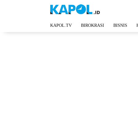
Langsung
ke
konten
KAPOL.TV
BIROKRASI
BISNIS