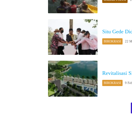
Situ Gede Di
BIROKRASI
22 M
Revitalisasi 
BIROKRASI
9 Fe