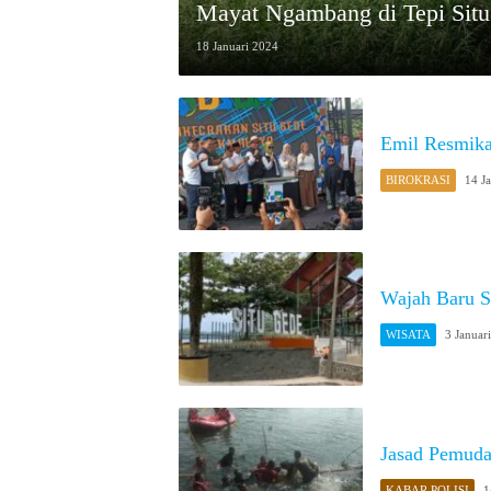
Mayat Ngambang di Tepi Situ
18 Januari 2024
Emil Resmika
BIROKRASI
14 J
Wajah Baru S
WISATA
3 Januar
Jasad Pemuda
KABAR POLISI
1