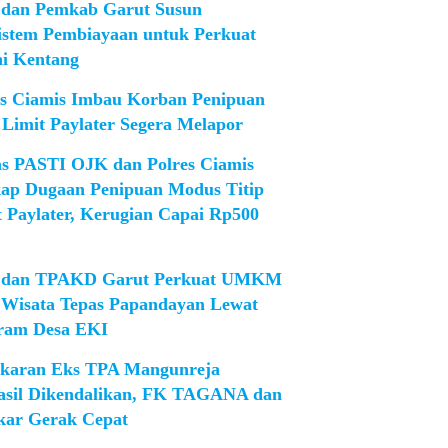
dan Pemkab Garut Susun
istem Pembiayaan untuk Perkuat
ni Kentang
es Ciamis Imbau Korban Penipuan
 Limit Paylater Segera Melapor
as PASTI OJK dan Polres Ciamis
ap Dugaan Penipuan Modus Titip
t Paylater, Kerugian Capai Rp500
dan TPAKD Garut Perkuat UMKM
 Wisata Tepas Papandayan Lewat
ram Desa EKI
karan Eks TPA Mangunreja
asil Dikendalikan, FK TAGANA dan
ar Gerak Cepat