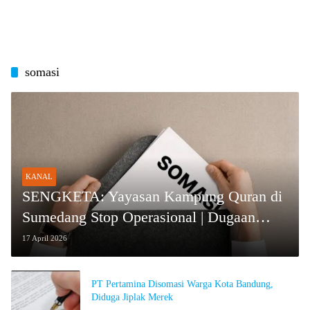
somasi
KANAL
SENGKETA: Yayasan Kampung Quran di
Sumedang Stop Operasional | Dugaan
Konflik Internal | Wali Santri Layangkan
17 April 2026
Somasi
PT Pertamina Disomasi Warga Kota Bandung,
Diduga Jiplak Merek