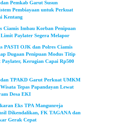
dan Pemkab Garut Susun
istem Pembiayaan untuk Perkuat
ni Kentang
es Ciamis Imbau Korban Penipuan
 Limit Paylater Segera Melapor
as PASTI OJK dan Polres Ciamis
ap Dugaan Penipuan Modus Titip
t Paylater, Kerugian Capai Rp500
dan TPAKD Garut Perkuat UMKM
 Wisata Tepas Papandayan Lewat
ram Desa EKI
karan Eks TPA Mangunreja
asil Dikendalikan, FK TAGANA dan
ar Gerak Cepat