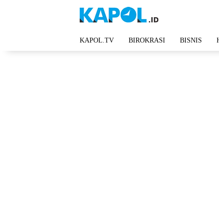
Langsung
ke
konten
KAPOL.TV
BIROKRASI
BISNIS