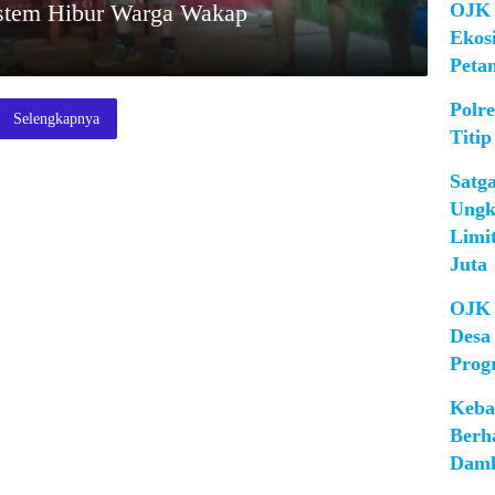
OJK 
istem Hibur Warga Wakap
Ekos
Peta
Polr
Selengkapnya
Titip
Satg
Ungk
Limi
Juta
OJK 
Desa
Prog
Keba
Berh
Damk