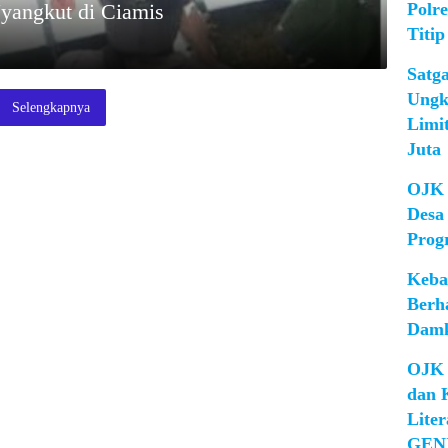
Polr
yangkut di Ciamis
Titip
Satg
Ungk
Selengkapnya
Limi
Juta
OJK 
Desa
Prog
Keba
Berh
Damk
OJK 
dan 
Lite
GEN