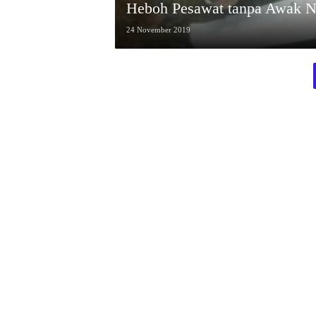
Heboh Pesawat tanpa Awak N
24 November 2019