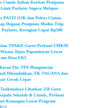
es Ciamis Imbau Korban Penipuan
 Limit Paylater Segera Melapor
as PASTI OJK dan Polres Ciamis
ap Dugaan Penipuan Modus Titip
t Paylater, Kerugian Capai Rp500
dan TPAKD Garut Perkuat UMKM
 Wisata Tepas Papandayan Lewat
ram Desa EKI
karan Eks TPA Mangunreja
asil Dikendalikan, FK TAGANA dan
ar Gerak Cepat
Tasikmalaya Libatkan 250 Guru
Kepala Sekolah di Ciamis, Perkuat
rasi Keuangan Lewat Program
IUS