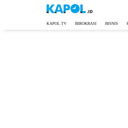
Langsung
ke
konten
KAPOL.TV
BIROKRASI
BISNIS