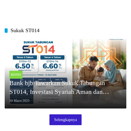
Sukuk ST014
BISNIS
Bank bjb Tawarkan Sukuk Tabungan
ST014, Investasi Syariah Aman dan
Menguntungkan
10 Maret 2025
Selengkapnya