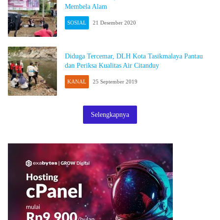
Membela Alam
SOSIAL
21 Desember 2020
Diduga Tercemar, DLH Kota Tasikmalaya Pantau
dan Periksa Kualitas Air Citanduy
KANAL
25 September 2019
Selengkapnya