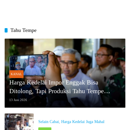
Tahu Tempe
KANAL
Harga Kedelai Impor Enggak Bisa
Ditolong, Tapi Produksi Tahu Tempe
Jangan Berhenti
13 Juni 2026
Selain Cabai, Harga Kedelai Juga Mahal