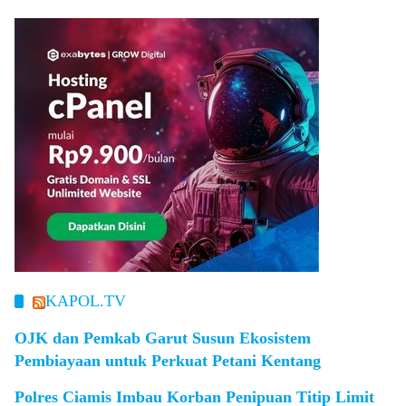
KAPOL.TV
OJK dan Pemkab Garut Susun Ekosistem
Pembiayaan untuk Perkuat Petani Kentang
Polres Ciamis Imbau Korban Penipuan Titip Limit