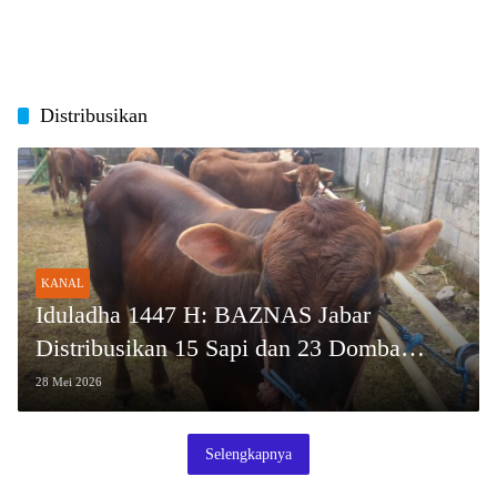
Distribusikan
KANAL
Iduladha 1447 H: BAZNAS Jabar
Distribusikan 15 Sapi dan 23 Domba
Kurban ke Berbagai Wilayah Jawa Barat
28 Mei 2026
Selengkapnya