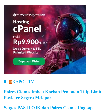
KAPOL.TV
Polres Ciamis Imbau Korban Penipuan Titip Limit
Paylater Segera Melapor
Satgas PASTI OJK dan Polres Ciamis Ungkap