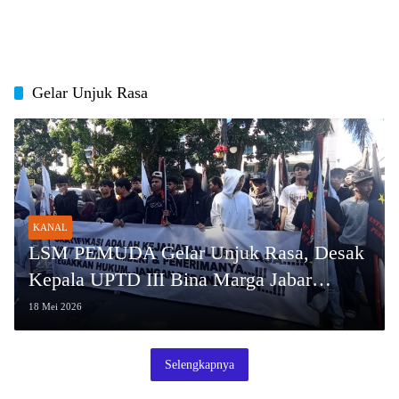
Gelar Unjuk Rasa
KANAL
LSM PEMUDA Gelar Unjuk Rasa, Desak
Kepala UPTD III Bina Marga Jabar
Mundur terkait Proyek di Subang
18 Mei 2026
Selengkapnya