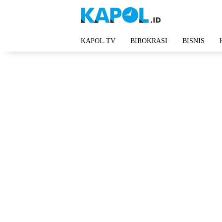
Langsung
ke
konten
KAPOL.TV
BIROKRASI
BISNIS