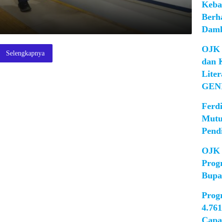
Keba
Berh
Damk
OJK 
Selengkapnya
dan 
Lite
GEN
Ferd
Mutu
Pend
OJK 
Prog
Bupa
Prog
4.76
Capa