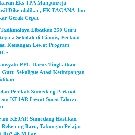
karan Eks TPA Mangunreja
asil Dikendalikan, FK TAGANA dan
ar Gerak Cepat
Tasikmalaya Libatkan 250 Guru
Kepala Sekolah di Ciamis, Perkuat
rasi Keuangan Lewat Program
IUS
iansyah: PPG Harus Tingkatkan
 Guru Sekaligus Atasi Ketimpangan
idikan
dan Pemkab Sumedang Perkuat
ram KEJAR Lewat Surat Edaran
ti
ram KEJAR Sumedang Hasilkan
1 Rekening Baru, Tabungan Pelajar
i Rp2,46 Miliar