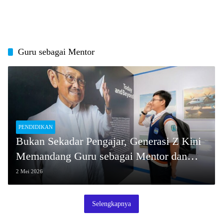
Guru sebagai Mentor
PENDIDIKAN
Bukan Sekadar Pengajar, Generasi Z Kini
Memandang Guru sebagai Mentor dan
Sahabat
2 Mei 2026
Selengkapnya