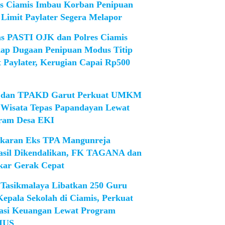
es Ciamis Imbau Korban Penipuan
 Limit Paylater Segera Melapor
as PASTI OJK dan Polres Ciamis
ap Dugaan Penipuan Modus Titip
t Paylater, Kerugian Capai Rp500
dan TPAKD Garut Perkuat UMKM
 Wisata Tepas Papandayan Lewat
ram Desa EKI
karan Eks TPA Mangunreja
asil Dikendalikan, FK TAGANA dan
ar Gerak Cepat
Tasikmalaya Libatkan 250 Guru
Kepala Sekolah di Ciamis, Perkuat
rasi Keuangan Lewat Program
IUS