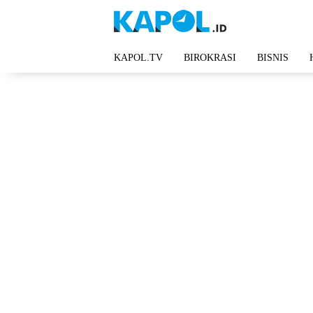
Langsung
ke
konten
KAPOL.TV
BIROKRASI
BISNIS