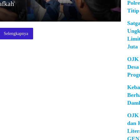
Polr
afkah
Titip
Satg
Ungk
Selengkapnya
Limi
Juta
OJK 
Desa
Prog
Keba
Berh
Damk
OJK 
dan 
Lite
GEN