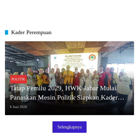
Kader Perempuan
POLITIK
Tatap Pemilu 2029, HWK Jabar Mulai
Panaskan Mesin Politik Siapkan Kader
Perempuan Tangguh
6 Juni 2026
Selengkapnya