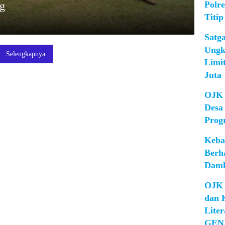
Polr
ng
Titip
Satg
Ungk
Selengkapnya
Limi
Juta
OJK 
Desa
Prog
Keba
Berh
Damk
OJK 
dan 
Lite
GEN