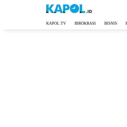
Langsung
ke
konten
KAPOL.TV
BIROKRASI
BISNIS