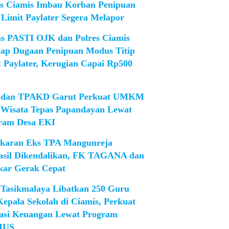
es Ciamis Imbau Korban Penipuan
 Limit Paylater Segera Melapor
as PASTI OJK dan Polres Ciamis
ap Dugaan Penipuan Modus Titip
t Paylater, Kerugian Capai Rp500
dan TPAKD Garut Perkuat UMKM
 Wisata Tepas Papandayan Lewat
ram Desa EKI
karan Eks TPA Mangunreja
asil Dikendalikan, FK TAGANA dan
ar Gerak Cepat
Tasikmalaya Libatkan 250 Guru
Kepala Sekolah di Ciamis, Perkuat
rasi Keuangan Lewat Program
IUS