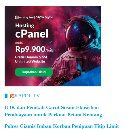
KAPOL.TV
OJK dan Pemkab Garut Susun Ekosistem
Pembiayaan untuk Perkuat Petani Kentang
Polres Ciamis Imbau Korban Penipuan Titip Limit