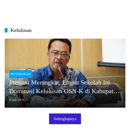
Kelulusan
PENDIDIKAN
Prestasi Meningkat, Empat Sekolah Ini
Dominasi Kelulusan OSN-K di Kabupaten
Tasikmalaya
6 Juli 2026
Selengkapnya