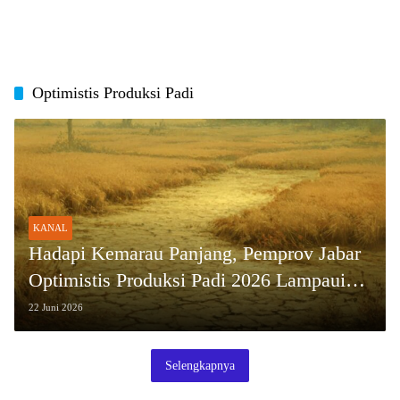
Optimistis Produksi Padi
KANAL
Hadapi Kemarau Panjang, Pemprov Jabar
Optimistis Produksi Padi 2026 Lampaui
Target Tahun Lalu
22 Juni 2026
Selengkapnya