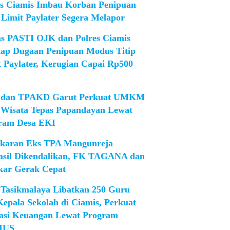
es Ciamis Imbau Korban Penipuan
 Limit Paylater Segera Melapor
as PASTI OJK dan Polres Ciamis
ap Dugaan Penipuan Modus Titip
t Paylater, Kerugian Capai Rp500
dan TPAKD Garut Perkuat UMKM
 Wisata Tepas Papandayan Lewat
ram Desa EKI
karan Eks TPA Mangunreja
asil Dikendalikan, FK TAGANA dan
ar Gerak Cepat
Tasikmalaya Libatkan 250 Guru
Kepala Sekolah di Ciamis, Perkuat
rasi Keuangan Lewat Program
IUS