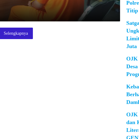
Polr
Titip
Satg
Ungk
Selengkapnya
Limi
Juta
OJK 
Desa
Prog
Keba
Berh
Damk
OJK 
dan 
Lite
GEN