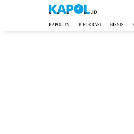
Langsung
ke
konten
KAPOL.TV
BIROKRASI
BISNIS