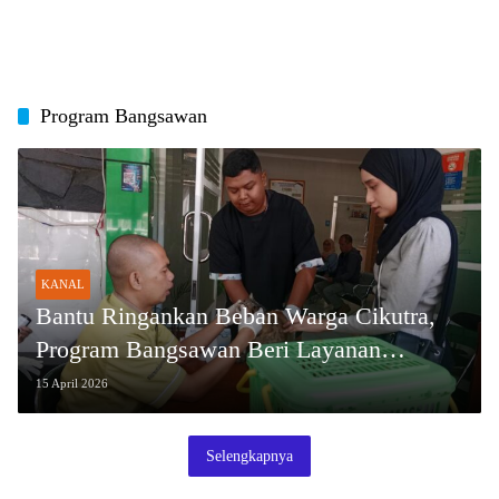
Program Bangsawan
KANAL
Bantu Ringankan Beban Warga Cikutra,
Program Bangsawan Beri Layanan
Kesehatan Hewan Gratis
15 April 2026
Selengkapnya