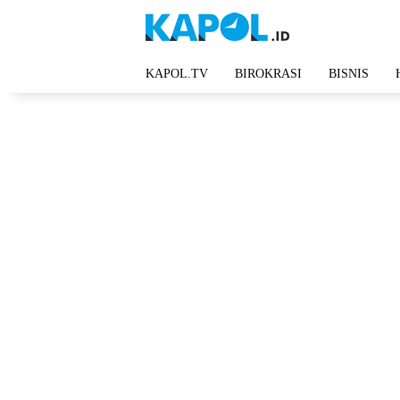
Langsung
ke
konten
KAPOL.TV
BIROKRASI
BISNIS