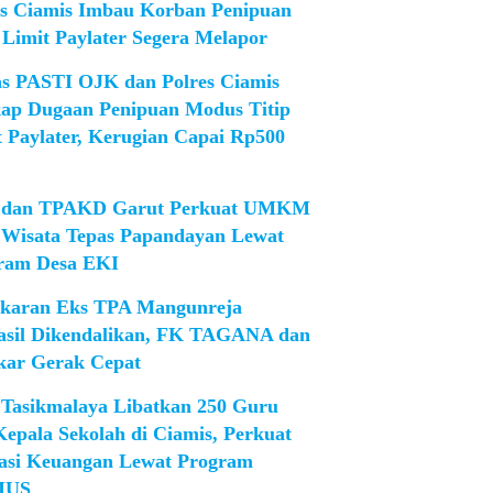
es Ciamis Imbau Korban Penipuan
 Limit Paylater Segera Melapor
as PASTI OJK dan Polres Ciamis
ap Dugaan Penipuan Modus Titip
t Paylater, Kerugian Capai Rp500
dan TPAKD Garut Perkuat UMKM
 Wisata Tepas Papandayan Lewat
ram Desa EKI
karan Eks TPA Mangunreja
asil Dikendalikan, FK TAGANA dan
ar Gerak Cepat
Tasikmalaya Libatkan 250 Guru
Kepala Sekolah di Ciamis, Perkuat
rasi Keuangan Lewat Program
IUS