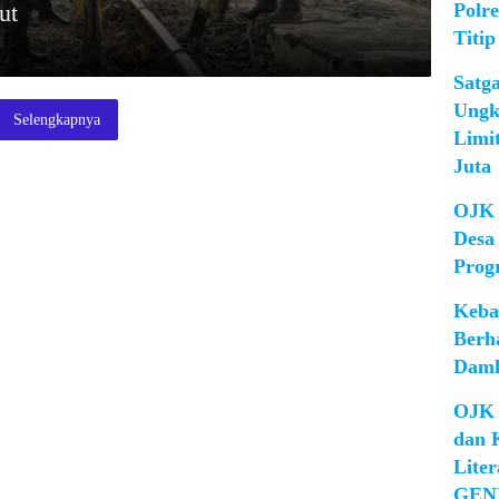
Polr
ut
Titip
Satg
Ungk
Selengkapnya
Limi
Juta
OJK 
Desa
Prog
Keba
Berh
Damk
OJK 
dan 
Lite
GEN