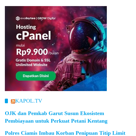
KAPOL.TV
OJK dan Pemkab Garut Susun Ekosistem
Pembiayaan untuk Perkuat Petani Kentang
Polres Ciamis Imbau Korban Penipuan Titip Limit