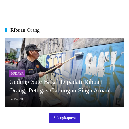
Ribuan Orang
BUDAYA
Gedung Sate Bakal Dipadati Ribuan
Orang, Petugas Gabungan Siaga Amankan
Kirab Budaya
14 Mei 2026
Selengkapnya