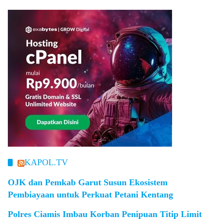
KAPOL.TV
OJK dan Pemkab Garut Susun Ekosistem
Pembiayaan untuk Perkuat Petani Kentang
Polres Ciamis Imbau Korban Penipuan Titip Limit