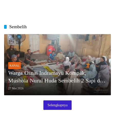
Sembelih
KANAL
Warga Osnai Indramayu Kompak,
Mushola Nurul Huda Sembelih 2 Sapi dan
8 Kambing
27 Mei 2026
Selengkapnya