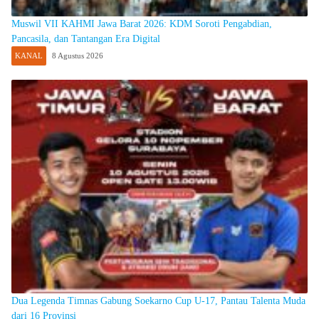
Muswil VII KAHMI Jawa Barat 2026: KDM Soroti Pengabdian,
Pancasila, dan Tantangan Era Digital
KANAL
8 Agustus 2026
Dua Legenda Timnas Gabung Soekarno Cup U-17, Pantau Talenta Muda
dari 16 Provinsi