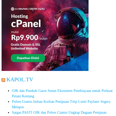
KAPOL.TV
OJK dan Pemkab Garut Susun Ekosistem Pembiayaan untuk Perkuat
Petani Kentang
Polres Ciamis Imbau Korban Penipuan Titip Limit Paylater Segera
Melapor
Satgas PASTI OJK dan Polres Ciamis Ungkap Dugaan Penipuan