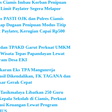
es Ciamis Imbau Korban Penipuan
 Limit Paylater Segera Melapor
as PASTI OJK dan Polres Ciamis
ap Dugaan Penipuan Modus Titip
t Paylater, Kerugian Capai Rp500
dan TPAKD Garut Perkuat UMKM
 Wisata Tepas Papandayan Lewat
ram Desa EKI
karan Eks TPA Mangunreja
asil Dikendalikan, FK TAGANA dan
ar Gerak Cepat
Tasikmalaya Libatkan 250 Guru
Kepala Sekolah di Ciamis, Perkuat
rasi Keuangan Lewat Program
IUS