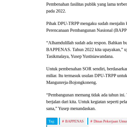
Pembenahan fasilitas publik yang lama terbe
pada 2022.
Pihak DPU-TRPP mengaku sudah menjalin 
Perencanaan Pembangunan Nasional (BAP
“Alhamdulillah sudah ada respon. Bahkan bul
BAPPENAS. Tahun 2022 kita upayakan,” u
Tasikmalaya, Yusep Yustisiawandana.
Untuk pembenahan SOR sendiri, berdasarkan
miliar. Itu termasuk usulan DPU-TRPP unt
Mangunreja-Bojongkoneng.
“Pembangunan memang tidak ada tahun ini. T
berjalan dari kita. Untuk kegiatan seperti pel
sana,” Yusep menandaskan.
Tag:
BAPPENAS
Dinas Pekerjaan Um