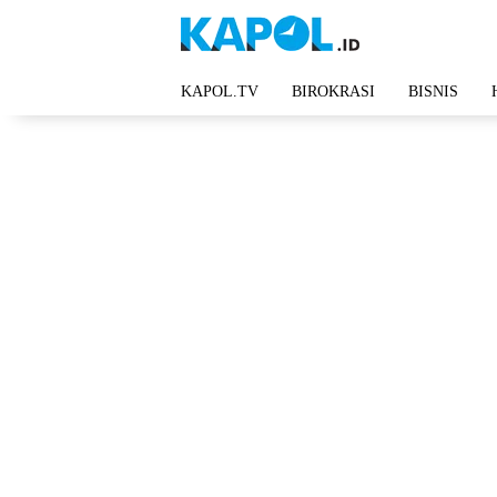
Langsung
ke
konten
KAPOL.TV
BIROKRASI
BISNIS