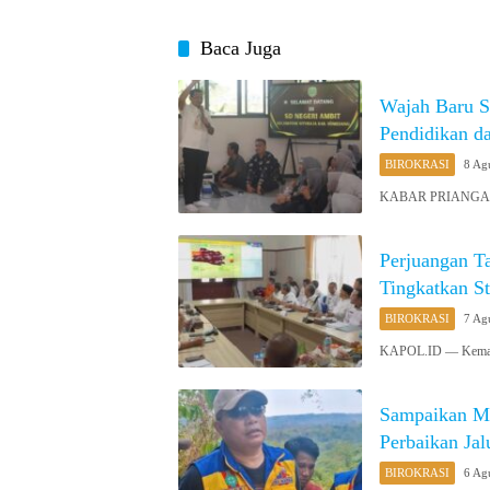
Baca Juga
Wajah Baru 
Pendidikan d
BIROKRASI
8 Ag
KABAR PRIANGAN 
Perjuangan T
Tingkatkan St
BIROKRASI
7 Ag
KAPOL.ID — Kemarau
Sampaikan M
Perbaikan Ja
BIROKRASI
6 Ag