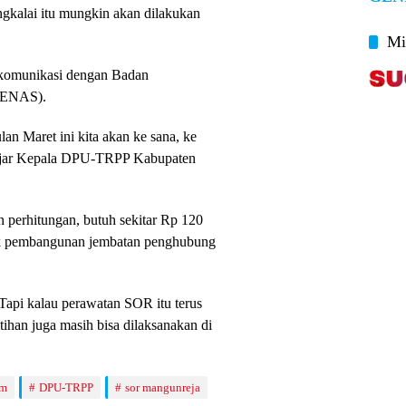
ngkalai itu mungkin akan dilakukan
Mi
komunikasi dengan Badan
PENAS).
an Maret ini kita akan ke sana, ke
jar Kepala DPU-TRPP Kabupaten
 perhitungan, butuh sekitar Rp 120
uk pembangunan jembatan penghubung
api kalau perawatan SOR itu terus
atihan juga masih bisa dilaksanakan di
um
DPU-TRPP
sor mangunreja