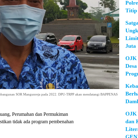
Polr
Titip
Satg
Ungk
Limi
Juta
OJK 
Desa
Prog
Keba
Berh
embangunan SOR Mangunreja pada 2022. DPU-TRPP akan mendatangi BAPPENAS
Damk
OJK 
uang, Perumahan dan Permukiman
dan 
ikan tidak ada program pembenahan
Lite
GEN