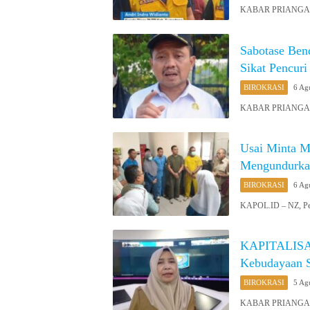
KABAR PRIANGAN O
Sabotase Ben
Sikat Pencuri
BIROKRASI
6 Ag
KABAR PRIANGAN O
Usai Minta M
Mengundurka
BIROKRASI
6 Ag
KAPOL.ID – NZ, Peg
KAPITALISAS
Kebudayaan 
BIROKRASI
5 Ag
KABAR PRIANGAN O