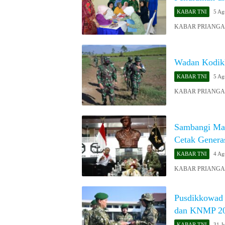
KABAR TNI
5 Ag
KABAR PRIANGAN O
Wadan Kodikl
KABAR TNI
5 Ag
KABAR PRIANGAN 
​Sambangi Ma
Cetak Genera
KABAR TNI
4 Ag
KABAR PRIANGAN O
Pusdikkowad 
dan KNMP 2
KABAR TNI
31 J