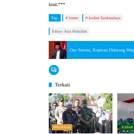
kuat.***
Tag:
bsmss
kodim Tasikmalaya
Editor: Azis Abdullah
Ono Surono, Koperasi Didorong Wuju
Terkait
BIROKRASI
KABAR 