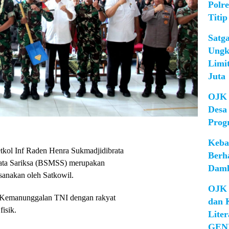
Polr
Titip
Satg
Ungk
Limi
Juta
OJK 
Desa
Prog
Keba
kol Inf Raden Henra Sukmadjidibrata
Berh
tata Sariksa (BSMSS) merupakan
Damk
sanakan oleh Satkowil.
OJK 
Kemanunggalan TNI dengan rakyat
dan 
isik.
Lite
GEN