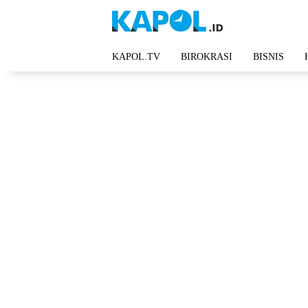
Langsung
ke
konten
KAPOL.TV
BIROKRASI
BISNIS