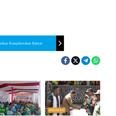
dkan Kesejahterakan Rakyat
TNI
BIROKRASI