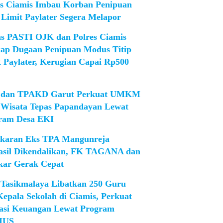
es Ciamis Imbau Korban Penipuan
 Limit Paylater Segera Melapor
as PASTI OJK dan Polres Ciamis
ap Dugaan Penipuan Modus Titip
t Paylater, Kerugian Capai Rp500
dan TPAKD Garut Perkuat UMKM
 Wisata Tepas Papandayan Lewat
ram Desa EKI
karan Eks TPA Mangunreja
asil Dikendalikan, FK TAGANA dan
ar Gerak Cepat
Tasikmalaya Libatkan 250 Guru
Kepala Sekolah di Ciamis, Perkuat
rasi Keuangan Lewat Program
IUS