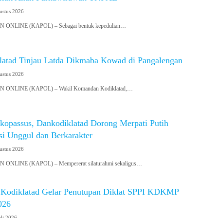
ustus 2026
NLINE (KAPOL) – Sebagai bentuk kepedulian…
atad Tinjau Latda Dikmaba Kowad di Pangalengan
ustus 2026
ONLINE (KAPOL) – Wakil Komandan Kodiklatad,…
kopassus, Dankodiklatad Dorong Merpati Putih
si Unggul dan Berkarakter
ustus 2026
NLINE (KAPOL) – Mempererat silaturahmi sekaligus…
Kodiklatad Gelar Penutupan Diklat SPPI KDKMP
026
uli 2026