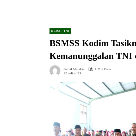
KABAR TNI
BSMSS Kodim Tasikm
Kemanunggalan TNI 
Jaenal Mutakin
1 Min Baca
12 Juli 2023