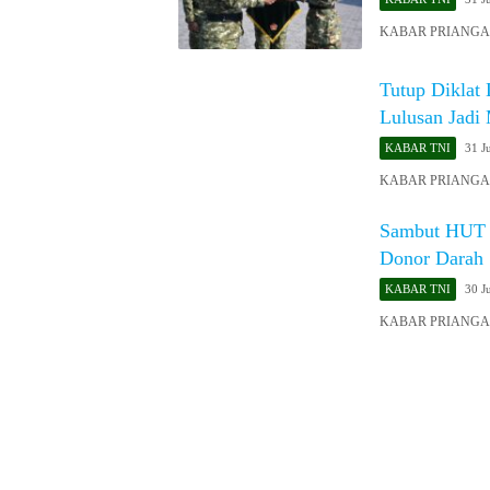
KABAR PRIANGAN 
Tutup Diklat 
Lulusan Jadi
KABAR TNI
31 J
KABAR PRIANGAN 
Sambut HUT K
Donor Darah 
KABAR TNI
30 J
​KABAR PRIANGAN 