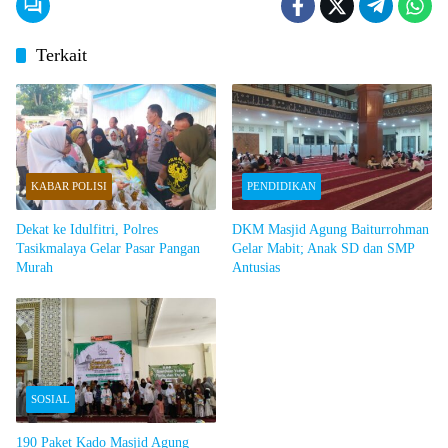
Terkait
KABAR POLISI
PENDIDIKAN
Dekat ke Idulfitri, Polres
DKM Masjid Agung Baiturrohman
Tasikmalaya Gelar Pasar Pangan
Gelar Mabit; Anak SD dan SMP
Murah
Antusias
SOSIAL
190 Paket Kado Masjid Agung