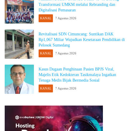
Transformasi UMKM melalui Rebranding dan
Digitalisasi Pemasaran
KANAL
7 Agustus 2026
Revitalisasi SDN Cimuncang: Suntikan DAK
Rp1,067 Miliar Wujudkan Kesetaraan Pendidikan di
Pelosok Sumedang
KANAL
7 Agustus 2026
Kasus Dugaan Penghinaan Pasien BPJS Viral,
Majelis Etik Kedokteran Tasikmalaya Ingatkan
Tenaga Medis Bijak Bermedia Sosial
KANAL
7 Agustus 2026