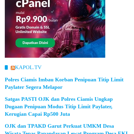
KAPOL.TV
Polres Ciamis Imbau Korban Penipuan Titip Limit
Paylater Segera Melapor
Satgas PASTI OJK dan Polres Ciamis Ungkap
Dugaan Penipuan Modus Titip Limit Paylater,
Kerugian Capai Rp500 Juta
OJK dan TPAKD Garut Perkuat UMKM Desa
Wisata Tepas Papandayan Lewat Program Desa EKI