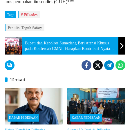
arus perubahan itu sendiri. (GUH)***
Tag:
Pilkades
Penulis: Teguh Safary
Bupati dan Kapolres Sumedang Beri Atensi Khusus
pada Konfercab GMNI: Harapkan Kontribusi Nyata
untuk Masyarakat
Terkait
KABAR PEDESAAN
KABAR PEDESAAN