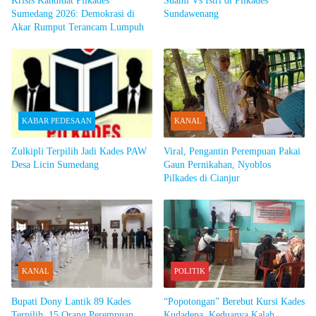
Krisis Kandidat Pilkades
Suami Vs Istri di Pilkades
Sumedang 2026: Demokrasi di
Sundawenang
Akar Rumput Terancam Lumpuh
KABAR PEDESAAN
KANAL
Zulkipli Terpilih Jadi Kades PAW
Viral, Pengantin Perempuan Pakai
Desa Licin Sumedang
Gaun Pernikahan, Nyoblos
Pilkades di Cianjur
KANAL
POLITIK
Bupati Dony Lantik 89 Kades
“Popotongan” Berebut Kursi Kades
Terpilih, 15 Orang Perempuan
Kudadepa, Keduanya Kalah