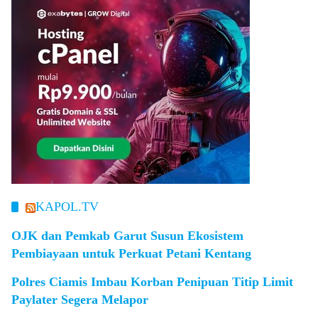
KAPOL.TV
OJK dan Pemkab Garut Susun Ekosistem
Pembiayaan untuk Perkuat Petani Kentang
Polres Ciamis Imbau Korban Penipuan Titip Limit
Paylater Segera Melapor