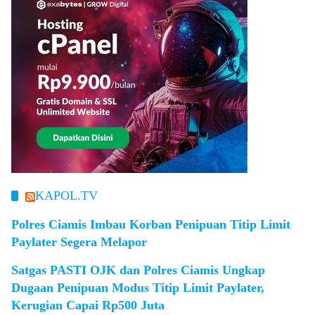
KAPOL.TV
Polres Ciamis Imbau Korban Penipuan Titip Limit
Paylater Segera Melapor
Satgas PASTI OJK dan Polres Ciamis Ungkap
Dugaan Penipuan Modus Titip Limit Paylater,
Kerugian Capai Rp500 Juta