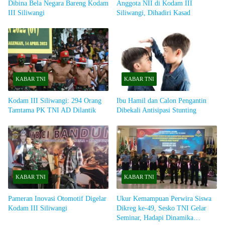
Dibina Bela Negara Bareng Kodam
Anggota NII di Kodam III
III Siliwangi
Siliwangi, Dihadiri Kasad
KABAR TNI
KABAR TNI
Kodam III Siliwangi: 294 Orang
Ibu Hamil dan Calon Pengantin
Tamtama PK TNI AD Dilantik
Dibekali Antisipasi Stunting
KABAR TNI
KABAR TNI
Pameran Inovasi Otomotif Digelar
Ukur Kemampuan Perwira Siswa
Kodam III Siliwangi
Dikreg ke-49, Sesko TNI Gelar
Seminar, Hadapi Dinamika