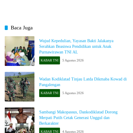
Geopolitik
Baca Juga
Wujud Kepedulian, Yayasan Bakti Jalakanya
Serahkan Beasiswa Pendidikan untuk Anak
Purnawirawan TNI AL
KABAR TNI
5 Agustus 2026
Wadan Kodiklatad Tinjau Latda Dikmaba Kowad di
Pangalengan
KABAR TNI
5 Agustus 2026
​Sambangi Makopassus, Dankodiklatad Dorong
Merpati Putih Cetak Generasi Unggul dan
Berkarakter
KABAR TNI
4 Agustus 2026