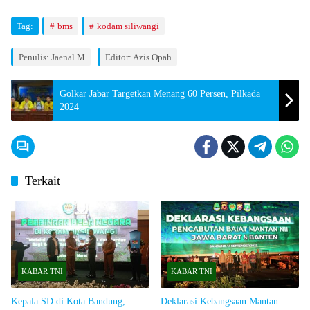
Tag:
bms
kodam siliwangi
Penulis: Jaenal M
Editor: Azis Opah
Golkar Jabar Targetkan Menang 60 Persen, Pilkada
2024
Terkait
KABAR TNI
KABAR TNI
Kepala SD di Kota Bandung,
Deklarasi Kebangsaan Mantan