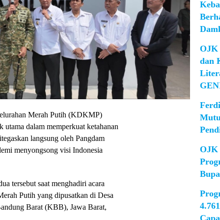
Keba
Berh
Damk
OJK 
dan 
Lite
GEN
Ferd
Kelurahan Merah Putih (KDKMP)
Mutu
ak utama dalam memperkuat ketahanan
Pend
ditegaskan langsung oleh Pangdam
OJK 
 demi menyongsong visi Indonesia
Prog
Bupa
dua tersebut saat menghadiri acara
Prog
erah Putih yang dipusatkan di Desa
4.76
andung Barat (KBB), Jawa Barat,
Capa