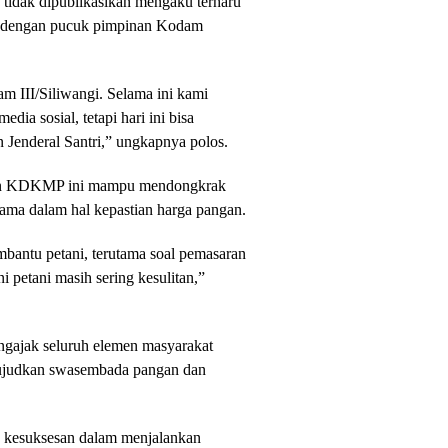
tidak dipublikasikan mengaku terharu
ng dengan pucuk pimpinan Kodam
m III/Siliwangi. Selama ini kami
dia sosial, tetapi hari ini bisa
 Jenderal Santri,” ungkapnya polos.
iran KDKMP ini mampu mendongkrak
utama dalam hal kepastian harga pangan.
mbantu petani, terutama soal pemasaran
ni petani masih sering kesulitan,”
engajak seluruh elemen masyarakat
ujudkan swasembada pangan dan
n kesuksesan dalam menjalankan