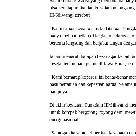
​Salah seorang warga yang meminta namanya 
bisa bertatap muka dan bersalaman langsu
III/Siliwangi tersebut.
​”Kami sangat senang atas kedatangan Pangda
hanya melihat beliau di kegiatan tadarus dan me
bertemu langsung dan berjabat tangan dengan
​Ia pun menaruh harapan besar agar kehad
kesejahteraan para petani di Jawa Barat, ter
​”Kami berharap koperasi ini benar-benar me
hasil pertanian dan kepastian harga. Selama i
harapnya.
​Di akhir kegiatan, Pangdam III/Siliwangi m
untuk kompak bergotong-royong demi mew
energi nasional.
​”Semoga kita semua diberikan kesehatan da