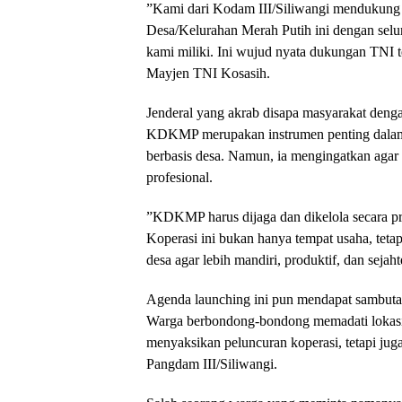
​”Kami dari Kodam III/Siliwangi mendukun
Desa/Kelurahan Merah Putih ini dengan sel
kami miliki. Ini wujud nyata dukungan TNI 
Mayjen TNI Kosasih.
​Jenderal yang akrab disapa masyarakat dengan
KDKMP merupakan instrumen penting dala
berbasis desa. Namun, ia mengingatkan agar
profesional.
​”KDKMP harus dijaga dan dikelola secara pr
Koperasi ini bukan hanya tempat usaha, tet
desa agar lebih mandiri, produktif, dan sejah
​Agenda launching ini pun mendapat sambuta
Warga berbondong-bondong memadati lokasi 
menyaksikan peluncuran koperasi, tetapi jug
Pangdam III/Siliwangi.