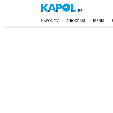
Langsung
ke
konten
KAPOL.TV
BIROKRASI
BISNIS