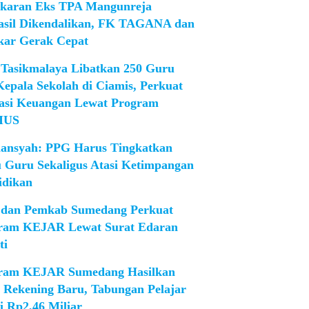
karan Eks TPA Mangunreja
asil Dikendalikan, FK TAGANA dan
ar Gerak Cepat
Tasikmalaya Libatkan 250 Guru
Kepala Sekolah di Ciamis, Perkuat
rasi Keuangan Lewat Program
IUS
iansyah: PPG Harus Tingkatkan
 Guru Sekaligus Atasi Ketimpangan
idikan
dan Pemkab Sumedang Perkuat
ram KEJAR Lewat Surat Edaran
ti
ram KEJAR Sumedang Hasilkan
1 Rekening Baru, Tabungan Pelajar
i Rp2,46 Miliar