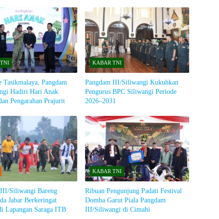
TNI
KABAR TNI
e Tasikmalaya, Pangdam
Pangdam III/Siliwangi Kukuhkan
angi Hadiri Hari Anak
Pengurus BPC Siliwangi Periode
dan Pengarahan Prajurit
2026–2031
KABAR TNI
II/Siliwangi Bareng
Ribuan Pengunjung Padati Festival
a Jabar Berkeringat
Domba Garut Piala Pangdam
di Lapangan Saraga ITB
III/Siliwangi di Cimahi