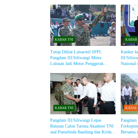
KABAR TNI
KABAR 
Tutup Diklat Latsarmil SPPI,
Kunker k
Pangdam III/Siliwangi Minta
III/Siliw
Lulusan Jadi Motor Penggerak
Nasional 
Kesejahteraan Masyarakat
KABAR TNI
KANAL
Pangdam III/Siliwangi Lepas
Pangdam I
Ratusan Calon Taruna Akademi TNI
Forkopimd
asal Panselinda Bandung dan Krida
Bersama 
Nusantara