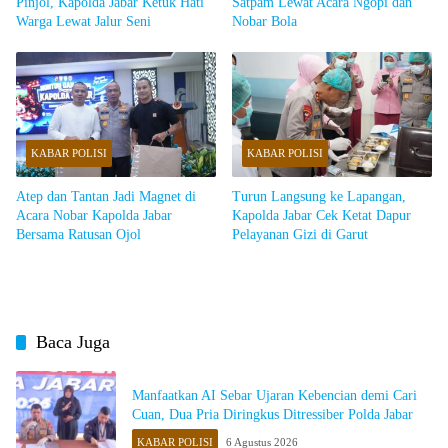
Pinjol, Kapolda Jabar Ketuk Hati
Satpam Lewat Acara Ngopi dan
Warga Lewat Jalur Seni
Nobar Bola
KABAR POLISI
KABAR POLISI
Atep dan Tantan Jadi Magnet di
Turun Langsung ke Lapangan,
Acara Nobar Kapolda Jabar
Kapolda Jabar Cek Ketat Dapur
Bersama Ratusan Ojol
Pelayanan Gizi di Garut
Baca Juga
Manfaatkan AI Sebar Ujaran Kebencian demi Cari
Cuan, Dua Pria Diringkus Ditressiber Polda Jabar
KABAR POLISI
6 Agustus 2026