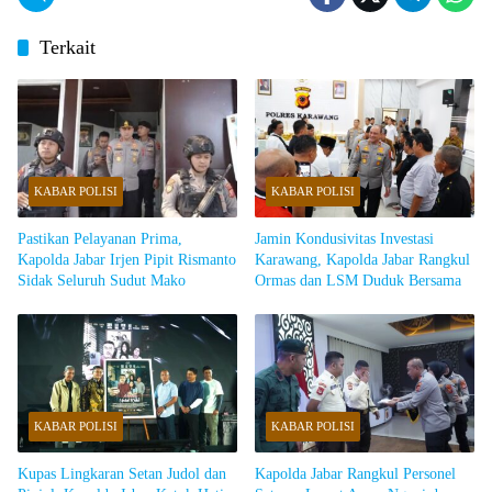
Terkait
KABAR POLISI
KABAR POLISI
Pastikan Pelayanan Prima,
Jamin Kondusivitas Investasi
Kapolda Jabar Irjen Pipit Rismanto
Karawang, Kapolda Jabar Rangkul
Sidak Seluruh Sudut Mako
Ormas dan LSM Duduk Bersama
KABAR POLISI
KABAR POLISI
Kupas Lingkaran Setan Judol dan
Kapolda Jabar Rangkul Personel