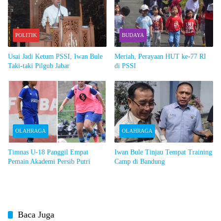
POLITIK
BUDAYA
Usai Jadi Ketum PSSI, Iwan Bule
Meriah, Perayaan HUT ke-77 RI
Taki-taki Pilgub Jabar
di PSSI
OLAHRAGA
OLAHRAGA
Timnas U-18 Panggil Empat
Iwan Bule Tinjau Tempat Training
Pemain Akademi Persib Putri
Camp di Bandung
Baca Juga