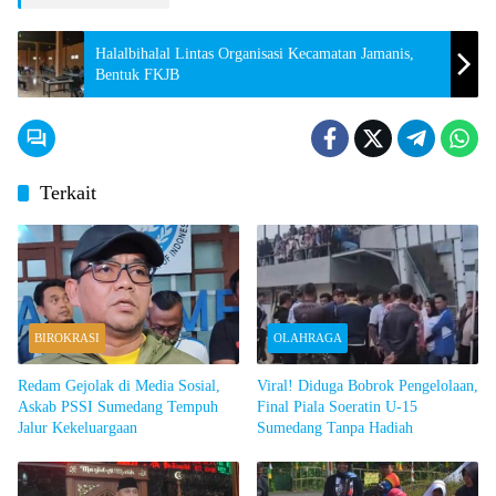
Halalbihalal Lintas Organisasi Kecamatan Jamanis,
Bentuk FKJB
Terkait
BIROKRASI
OLAHRAGA
Redam Gejolak di Media Sosial,
Viral! Diduga Bobrok Pengelolaan,
Askab PSSI Sumedang Tempuh
Final Piala Soeratin U-15
Jalur Kekeluargaan
Sumedang Tanpa Hadiah