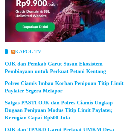
KAPOL.TV
OJK dan Pemkab Garut Susun Ekosistem
Pembiayaan untuk Perkuat Petani Kentang
Polres Ciamis Imbau Korban Penipuan Titip Limit
Paylater Segera Melapor
Satgas PASTI OJK dan Polres Ciamis Ungkap
Dugaan Penipuan Modus Titip Limit Paylater,
Kerugian Capai Rp500 Juta
OJK dan TPAKD Garut Perkuat UMKM Desa