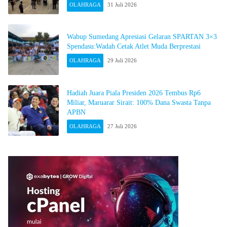
OLAHRAGA
31 Juli 2026
Wabup Sumedang Apresiasi Gelaran SPARTAN 3×3
Spendasu:Wadah Cetak Atlet Muda Berprestasi
OLAHRAGA
29 Juli 2026
Hadiah Juara Piala Presiden 2026 Tembus Rp6
Miliar, Maruarar Sirait: 100% Dana Swasta Tanpa
APBN
OLAHRAGA
27 Juli 2026