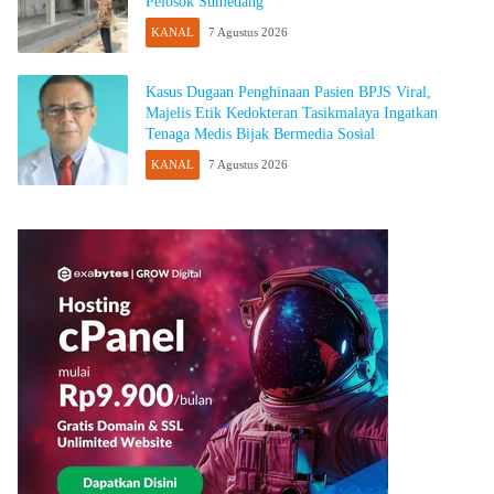
Pelosok Sumedang
KANAL
7 Agustus 2026
Kasus Dugaan Penghinaan Pasien BPJS Viral,
Majelis Etik Kedokteran Tasikmalaya Ingatkan
Tenaga Medis Bijak Bermedia Sosial
KANAL
7 Agustus 2026