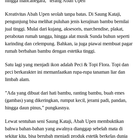
hingga mancanegara,” terang Abah Upen
​Kreativitas Abah Upen seolah tanpa batas. Di Saung Kataji,
pengunjung bisa melihat puluhan jenis kerajinan bambu bernilai
jual tinggi. Mulai dari kujang, aksesoris, marchendise, plakat,
perabotan rumah tangga, hingga alat musik Sunda buhun seperti
karinding dan celempung. Bahkan, ia juga piawai membuat pagar
rumah berbahan bambu dengan estetika tinggi.
​Satu lagi yang menjadi ikon adalah Peci & Topi Flora. Topi dan
peci berkarakter ini memanfaatkan rupa-rupa tanaman liar dan
limbah alam.
​”Ada yang dibuat dari hati bambu, ranting bambu, buah emes
(gambas) yang dikeringkan, rumput kecil, jerami padi, pandan,
hingga daun pinus,” pungkasnya.
​Lewat sentuhan seni Saung Kataji, Abah Upen membuktikan
bahwa bahan-bahan yang awalnya dianggap sebelah mata di
sekitar kita, bisa berubah menjadi produk estetik berkelas dunia